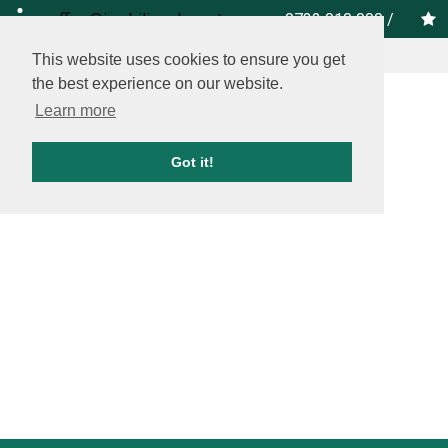
office@imobiliare-herastrau.ro
0732 010 000
/
vezi pe harta
This website uses cookies to ensure you get
the best experience on our website.
Learn more
Got it!