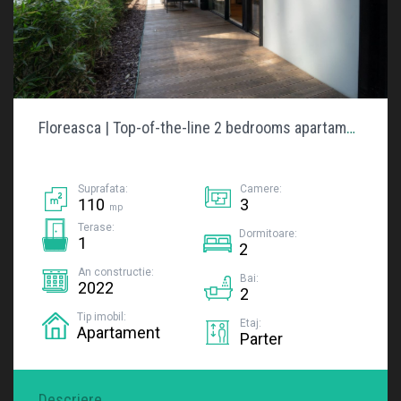
Floreasca | Top-of-the-line 2 bedrooms apartament
Suprafata:
Camere:
110
3
mp
Terase:
Dormitoare:
1
2
An constructie:
Bai:
2022
2
Tip imobil:
Etaj:
Apartament
Parter
Descriere