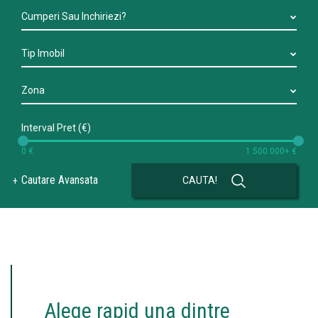
Cumperi Sau Inchiriezi?
Tip Imobil
Zona
Interval Pret (€)
0 €
1.500.000+ €
Cautare Avansata
CAUTA!
Alege rapid una dintre