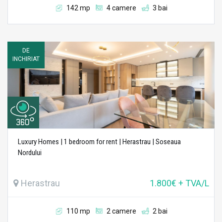
142 mp
4 camere
3 bai
DE
INCHIRIAT
Luxury Homes | 1 bedroom for rent | Herastrau | Soseaua
Nordului
Herastrau
1.800€ + TVA/L
110 mp
2 camere
2 bai