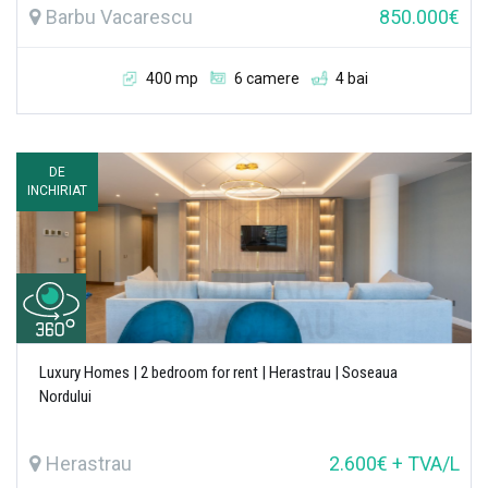
Barbu Vacarescu
850.000€
400 mp
6 camere
4 bai
DE
INCHIRIAT
Luxury Homes | 2 bedroom for rent | Herastrau | Soseaua
Nordului
Herastrau
2.600€ + TVA/L