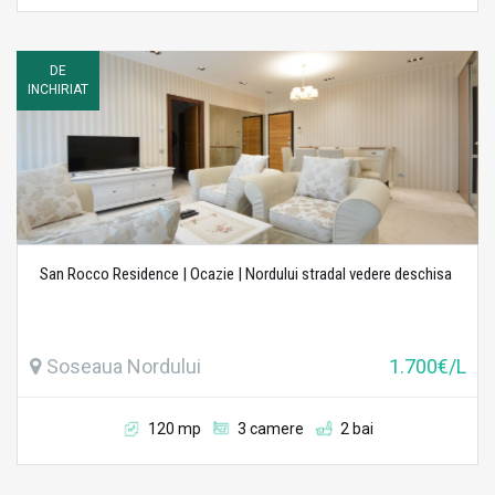
DE
INCHIRIAT
San Rocco Residence | Ocazie | Nordului stradal vedere deschisa
Soseaua Nordului
1.700€/L
120 mp
3 camere
2 bai