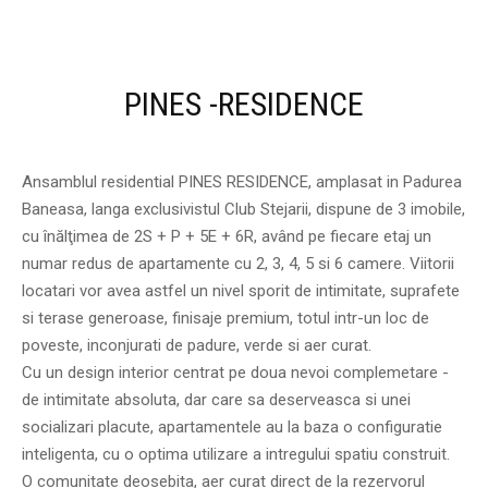
PINES -RESIDENCE
Ansamblul residential PINES RESIDENCE, amplasat in Padurea
Baneasa, langa exclusivistul Club Stejarii, dispune de 3 imobile,
cu înălţimea de 2S + P + 5E + 6R, având pe fiecare etaj un
numar redus de apartamente cu 2, 3, 4, 5 si 6 camere. Viitorii
locatari vor avea astfel un nivel sporit de intimitate, suprafete
si terase generoase, finisaje premium, totul intr-un loc de
poveste, inconjurati de padure, verde si aer curat.
Cu un design interior centrat pe doua nevoi complemetare -
de intimitate absoluta, dar care sa deserveasca si unei
socializari placute, apartamentele au la baza o configuratie
inteligenta, cu o optima utilizare a intregului spatiu construit.
O comunitate deosebita, aer curat direct de la rezervorul