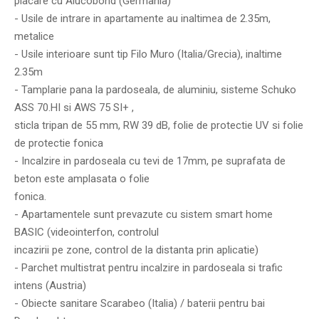
placare cu Alucobond (Germania)
- Usile de intrare in apartamente au inaltimea de 2.35m,
metalice
- Usile interioare sunt tip Filo Muro (Italia/Grecia), inaltime
2.35m
- Tamplarie pana la pardoseala, de aluminiu, sisteme Schuko
ASS 70.HI si AWS 75 SI+ ,
sticla tripan de 55 mm, RW 39 dB, folie de protectie UV si folie
de protectie fonica
- Incalzire in pardoseala cu tevi de 17mm, pe suprafata de
beton este amplasata o folie
fonica.
- Apartamentele sunt prevazute cu sistem smart home
BASIC (videointerfon, controlul
incazirii pe zone, control de la distanta prin aplicatie)
- Parchet multistrat pentru incalzire in pardoseala si trafic
intens (Austria)
- Obiecte sanitare Scarabeo (Italia) / baterii pentru bai