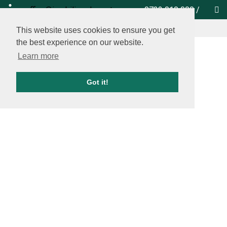
office@imobiliare-herastrau.ro
0732 010 000
/
vezi pe harta
This website uses cookies to ensure you get
the best experience on our website.
Learn more
Got it!