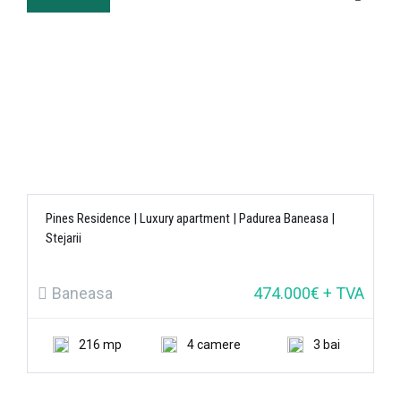
Pines Residence | Luxury apartment | Padurea Baneasa |
Stejarii
Baneasa
474.000€ + TVA
216 mp
4 camere
3 bai