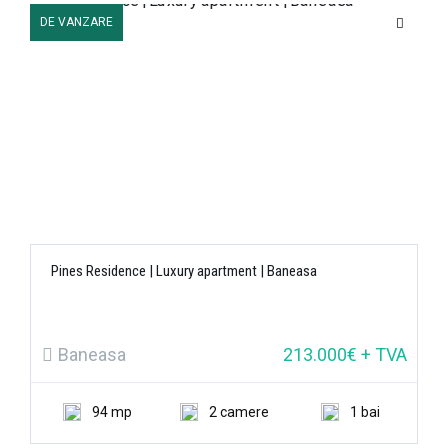
DE VANZARE
Pines Residence | Luxury apartment | Baneasa
Baneasa
213.000€ + TVA
94 mp
2 camere
1 bai