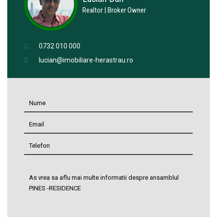
Realtor | Broker Owner
0732 010 000
lucian@imobiliare-herastrau.ro