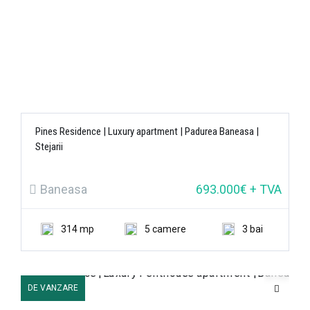
Pines Residence | Luxury apartment | Padurea Baneasa |
Stejarii
Baneasa
693.000€ + TVA
314 mp
5 camere
3 bai
DE VANZARE