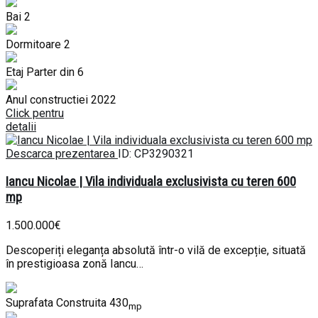
Bai
2
Dormitoare
2
Etaj
Parter din 6
Anul constructiei
2022
Click pentru
detalii
Descarca prezentarea
ID: CP3290321
Iancu Nicolae | Vila individuala exclusivista cu teren 600
mp
1.500.000€
Descoperiți eleganța absolută într-o vilă de excepție, situată
în prestigioasa zonă Iancu…
Suprafata Construita
430
mp