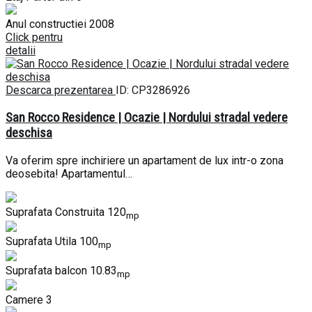
Anul constructiei
2008
Click pentru
detalii
Descarca prezentarea
ID: CP3286926
San Rocco Residence | Ocazie | Nordului stradal vedere
deschisa
Va oferim spre inchiriere un apartament de lux intr-o zona
deosebita! Apartamentul…
Suprafata Construita
120
mp
Suprafata Utila
100
mp
Suprafata balcon
10.83
mp
Camere
3