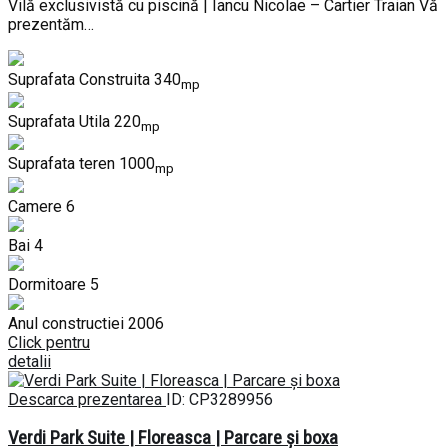
Vilă exclusivistă cu piscină | Iancu Nicolae – Cartier Traian Vă
prezentăm…
Suprafata Construita
340
mp
Suprafata Utila
220
mp
Suprafata teren
1000
mp
Camere
6
Bai
4
Dormitoare
5
Anul constructiei
2006
Click pentru
detalii
Descarca prezentarea
ID: CP3289956
Verdi Park Suite | Floreasca | Parcare și boxa