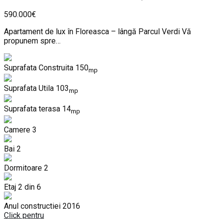
590.000€
Apartament de lux în Floreasca – lângă Parcul Verdi Vă
propunem spre…
Suprafata Construita
150
mp
Suprafata Utila
103
mp
Suprafata terasa
14
mp
Camere
3
Bai
2
Dormitoare
2
Etaj
2 din 6
Anul constructiei
2016
Click pentru