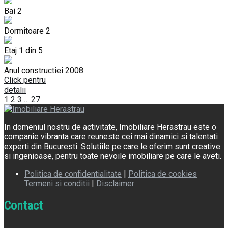
Bai
2
Dormitoare
2
Etaj
1 din 5
Anul constructiei
2008
Click pentru
detalii
1
2
3
…
27
In domeniul nostru de activitate, Imobiliare Herastrau este o
companie vibranta care reuneste cei mai dinamici si talentati
experti din Bucuresti. Solutiile pe care le oferim sunt creative
si ingenioase, pentru toate nevoile imobiliare pe care le aveti.
Politica de confidentialitate
|
Politica de cookies
Termeni si conditii
|
Disclaimer
Contact