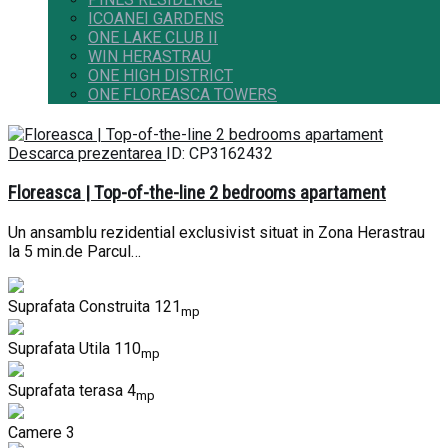
ICOANEI GARDENS
ONE LAKE CLUB II
WIN HERASTRAU
ONE HIGH DISTRICT
ONE FLOREASCA TOWERS
Descarca prezentarea
ID: CP3162432
Floreasca | Top-of-the-line 2 bedrooms apartament
Un ansamblu rezidential exclusivist situat in Zona Herastrau
la 5 min.de Parcul…
Suprafata Construita
121
mp
Suprafata Utila
110
mp
Suprafata terasa
4
mp
Camere
3