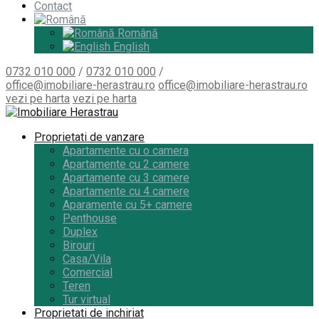
Contact
Română
English
0732 010 000
/
0732 010 000
/
office@imobiliare-herastrau.ro
office@imobiliare-herastrau.ro
vezi pe harta
vezi pe harta
Proprietati de vanzare
Apartamente cu o camera
Apartamente cu 2 camere
Apartamente cu 3 camere
Apartamente cu 4 camere
Aparamente cu 5+ camere
Penthouse
Duplex
Birouri
Casa/Vila
Comercial
Teren
Tur virtual
Proprietati de inchiriat