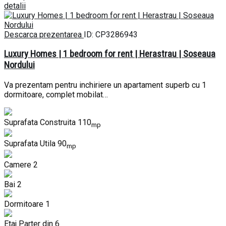
detalii
Descarca prezentarea
ID: CP3286943
Luxury Homes | 1 bedroom for rent | Herastrau | Soseaua
Nordului
Va prezentam pentru inchiriere un apartament superb cu 1
dormitoare, complet mobilat…
Suprafata Construita
110
mp
Suprafata Utila
90
mp
Camere
2
Bai
2
Dormitoare
1
Etaj
Parter din 6