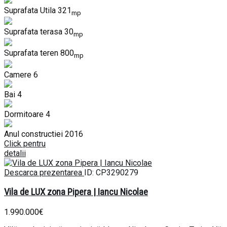
Suprafata Utila
321
mp
Suprafata terasa
30
mp
Suprafata teren
800
mp
Camere
6
Bai
4
Dormitoare
4
Anul constructiei
2016
Click pentru
detalii
Descarca prezentarea
ID: CP3290279
Vila de LUX zona Pipera | Iancu Nicolae
1.990.000€