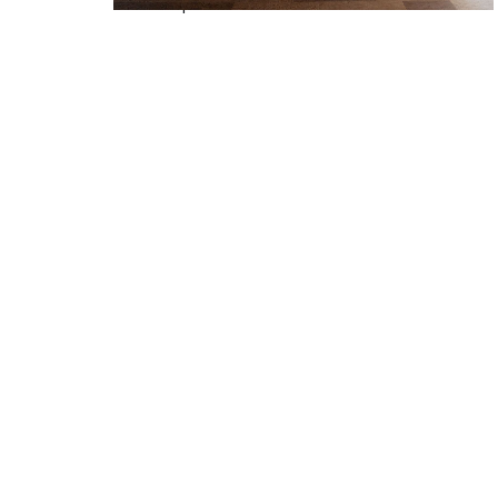
Descarca prezentarea
ID: CP3289956