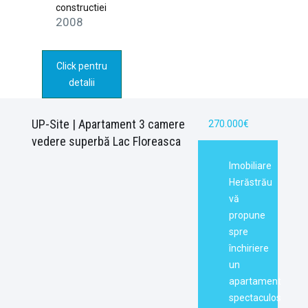
constructiei
2008
Click pentru
detalii
UP-Site | Apartament 3 camere
270.000€
vedere superbă Lac Floreasca
Imobiliare
Herăstrău
vă
propune
spre
închiriere
un
apartament
spectaculos