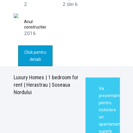
2
2 din 6
Anul
constructiei
2016
Click pentru
detalii
Luxury Homes | 1 bedroom for
rent | Herastrau | Soseaua
Va
Nordului
prezentam
pentru
inchiriere
un
apartament
superb