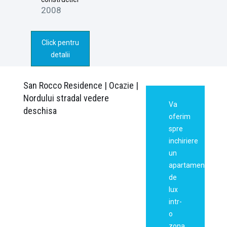
2008
Click pentru
detalii
San Rocco Residence | Ocazie |
Nordului stradal vedere
Va
deschisa
oferim
spre
inchiriere
un
apartament
de
lux
intr-
o
zona