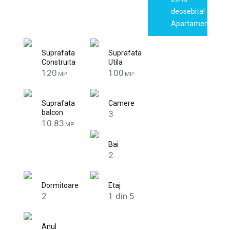
deosebita!
Apartamentul…
Suprafata
Suprafata
Construita
Utila
120
100
MP
MP
Suprafata
Camere
balcon
3
10.83
MP
Bai
2
Dormitoare
Etaj
2
1 din 5
Anul