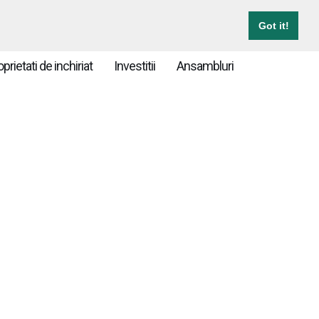
E AICI!
TRIMITE OFERTA
CONTACT
Got it!
prietati de inchiriat
Investitii
Ansambluri