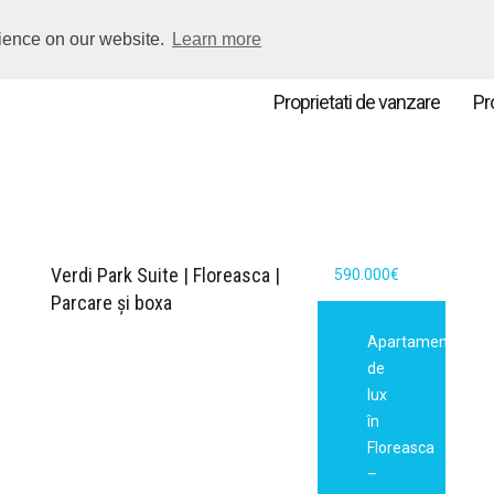
vezi pe harta
INCEPI D
rience on our website.
Learn more
Proprietati de vanzare
Pro
Verdi Park Suite | Floreasca |
590.000€
Parcare și boxa
Apartament
de
lux
în
Floreasca
–