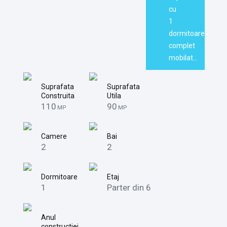
cu
1
dormitoare,
complet
mobilat…
Suprafata
Suprafata
Construita
Utila
110
90
MP
MP
Camere
Bai
2
2
Dormitoare
Etaj
1
Parter din 6
Anul
constructiei