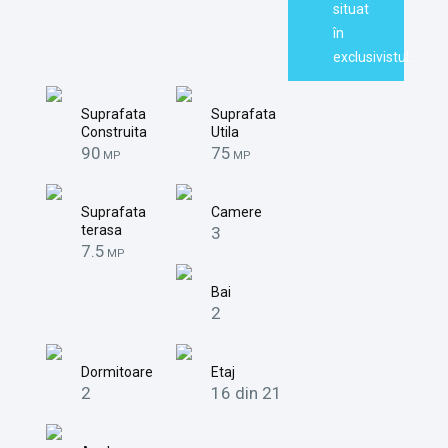
situat
în
exclusivistul…
Suprafata
Suprafata
Construita
Utila
90
75
MP
MP
Suprafata
Camere
terasa
3
7.5
MP
Bai
2
Dormitoare
Etaj
2
16 din 21