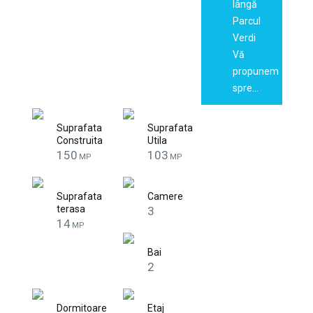
lângă
Parcul
Verdi
Vă
propunem
spre…
Suprafata
Suprafata
Construita
Utila
150
103
MP
MP
Suprafata
Camere
terasa
3
14
MP
Bai
2
Dormitoare
Etaj