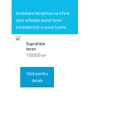
imobiliara
Imobiliare Herastrau va oferă
spre achiziție acest teren
intravilan intr-o zona foarte…
Suprafata
teren
10000
MP
Click pentru
detalii