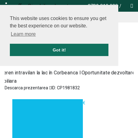
office@imobiliare-herastrau.ro
0732 010 000
/
vezi pe harta
This website uses cookies to ensure you get
the best experience on our website.
Learn more
Got it!
Descarca prezentarea
ID: CP1981832
Teren intravilan
1.900.000€
la lac în
Corbeanca I
Oportunitate
dezvoltare