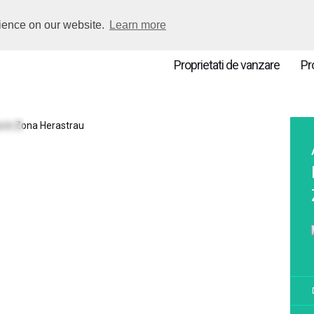
vezi pe harta
INCEPI D
rience on our website.
Learn more
Proprietati de vanzare
Pro