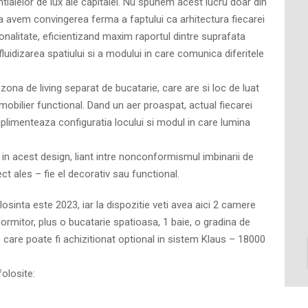
tialelor de lux ale capitalei. Nu spunem acest lucru doar din
a avem convingerea ferma a faptului ca arhitectura fiecarei
ionalitate, eficientizand maxim raportul dintre suprafata
 fluidizarea spatiului si a modului in care comunica diferitele
zona de living separat de bucatarie, care are si loc de luat
mobilier functional. Dand un aer proaspat, actual fiecarei
plimenteaza configuratia locului si modul in care lumina
e in acest design, liant intre nonconformismul imbinarii de
iect ales – fie el decorativ sau functional.
losinta este 2023, iar la dispozitie veti avea aici 2 camere
 dormitor, plus o bucatarie spatioasa, 1 baie, o gradina de
 care poate fi achizitionat optional in sistem Klaus – 18000
olosite: