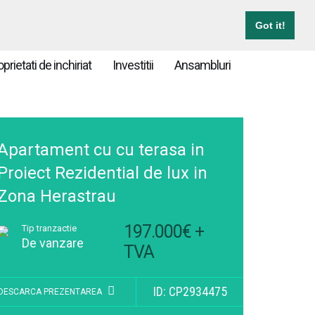
E AICI!
TRIMITE OFERTA
CONTACT
Got it!
prietati de inchiriat
Investitii
Ansambluri
Apartament cu cu terasa in
Proiect Rezidential de lux in
Zona Herastrau
197.000€ +
Tip tranzactie
De vanzare
TVA
ID: CP2934475
DESCARCA PREZENTAREA