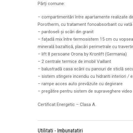
Părți comune:
– compartimentări între apartamente realizate di
Porotherm, cu tratament fonoabsorbant cu vată
– pardoseli și scări din granit
– fațadă mix între termosistem 15 cm cu vopsea d
minerală bazaltică, placări perimetrale cu traverti
– lift 8 persoane Orona by Kronlift (Germania)
– 2 centrale termice de imobil Vaillant
– balustradă casa scării cu panouri de sticlă secu
– sistem stingere incendiu cu hidranti interiori / 
– rampe acces auto prevăzute cu degivrare
– pregătire pentru sistem de supraveghere vide
Certificat Energetic – Clasa A.
Utilitati - Imbunatatiri