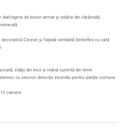
n diafragme de beton armat și zidărie din cărămidă
 minerală
ecorativă Ceresit și fațadă ventilată Sinterflex cu vată
n
rizată, stălpi din inox și mână curentă din lemn
exteriori, cu senzori detecție incendiu pentru părțile comune
o 12 camere