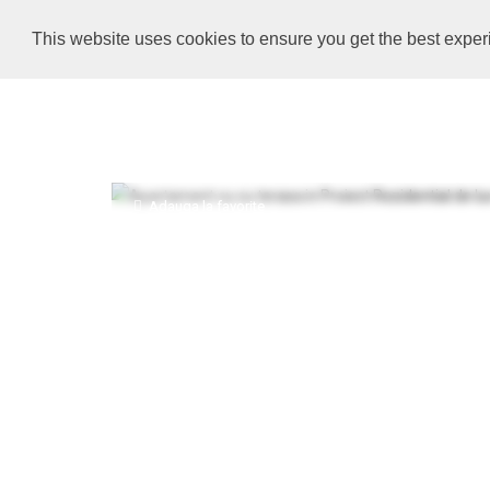
0732 010 000
/
office@imobiliare-herastrau.ro
This website uses cookies to ensure you get the best expe
Adauga la favorite