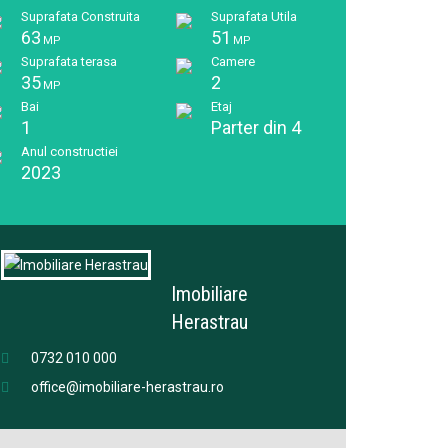
Suprafata Construita
Suprafata Utila
63
51
MP
MP
Suprafata terasa
Camere
35
2
MP
Bai
Etaj
1
Parter din 4
Anul constructiei
2023
Imobiliare
Herastrau
0732 010 000
office@imobiliare-herastrau.ro