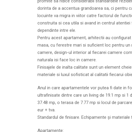
promite sa ridice considerabil standardele reziden
dorinta de a accentua grandoarea sa, ci pentru c
locuinte va migra in viitor catre factorul de funct
construita si cea utila si avand in centrul atentiei
dependinte intre ele.
Pentru acest apartament, arhitectii au configurat 
masa, cu ferestre mari si suficient loc pentru un 
camere, design-ul interior al fiecarei camere com
naturala isi face loc in camere.
Finisajele de inalta calitate sunt un element chei
materiale si luxul sofisticat al calitatii fiecarui ob
Anul in care apartamentele vor putea fi date in fo
ultrafinisate dintre care un living de 19.1 mp si 1
37.48 mp, o terasa de 7.77 mp si locul de parcare
eur + tva.
Standardul de finisare. Echipamente și materiale f
Apartamente: