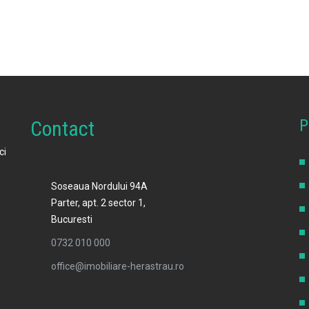
P
Contact
ci
Soseaua Nordului 94A
Parter, apt. 2 sector 1,
Bucuresti
0732 010 000
office@imobiliare-herastrau.ro