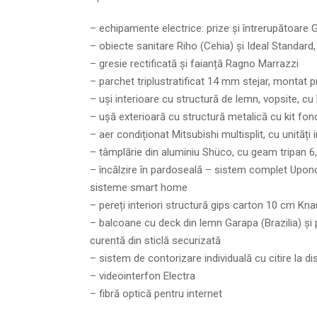
– echipamente electrice: prize și întrerupătoare Ge
– obiecte sanitare Riho (Cehia) și Ideal Standard, 
– gresie rectificată și faianță Ragno Marrazzi
– parchet triplustratificat 14 mm stejar, montat pri
– uși interioare cu structură de lemn, vopsite, c
– ușă exterioară cu structură metalică cu kit fono
– aer condiționat Mitsubishi multisplit, cu unități
– tâmplărie din aluminiu Shüco, cu geam tripan 6,4
– încălzire în pardoseală – sistem complet Upono
sisteme smart home
– pereți interiori structură gips carton 10 cm Kna
– balcoane cu deck din lemn Garapa (Brazilia) și
curentă din sticlă securizată
– sistem de contorizare individuală cu citire la di
– videointerfon Electra
– fibră optică pentru internet