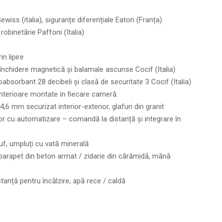
wiss (italia), siguranțe diferențiale Eaton (Franța)
robinetărie Paffoni (Italia)
n lipire
u închidere magnetică și balamale ascunse Cocif (Italia)
absorbant 28 decibeli și clasă de securitate 3 Cocif (Italia)
 interioare montate in fiecare cameră.
,6 mm securizat interior-exterior, glafuri din granit
r cu automatizare – comandă la distanță și integrare în
uf, umpluți cu vată minerală
 parapet din beton armat / zidarie din cărămidă, mănă
stanță pentru încălzire, apă rece / caldă