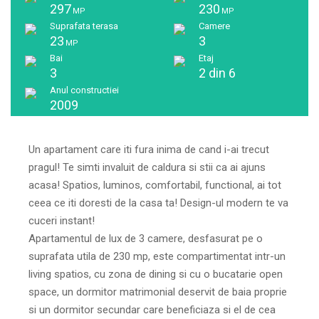
297
230
MP
MP
Suprafata terasa
Camere
23
3
MP
Bai
Etaj
3
2 din 6
Anul constructiei
2009
Un apartament care iti fura inima de cand i-ai trecut
pragul! Te simti invaluit de caldura si stii ca ai ajuns
acasa! Spatios, luminos, comfortabil, functional, ai tot
ceea ce iti doresti de la casa ta! Design-ul modern te va
cuceri instant!
Apartamentul de lux de 3 camere, desfasurat pe o
suprafata utila de 230 mp, este compartimentat intr-un
living spatios, cu zona de dining si cu o bucatarie open
space, un dormitor matrimonial deservit de baia proprie
si un dormitor secundar care beneficiaza si el de cea