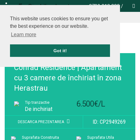
office@imobiliare-herastrau.ro
0732 010 000
/
vezi pe harta
This website uses cookies to ensure you get
the best experience on our website.
Learn more
Got it!
Adauga la favorite
Conrad Residence | Apartament
cu 3 camere de închiriat în zona
Herastrau
6.500€/L
Tip tranzactie
De inchiriat
ID: CP2949269
DESCARCA PREZENTAREA
Suprafata Construita
Suprafata Utila