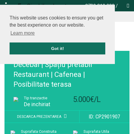
office@imobiliare-herastrau.ro
0732 010 000
/
vezi pe harta
This website uses cookies to ensure you get
the best experience on our website.
Learn more
Got it!
Adauga la favorite
Decebal | Spațiu pretabil
Restaurant | Cafenea |
Posibilitate terasa
5.000€/L
Tip tranzactie
De inchiriat
ID: CP2901907
DESCARCA PREZENTAREA
Suprafata Construita
Suprafata Utila