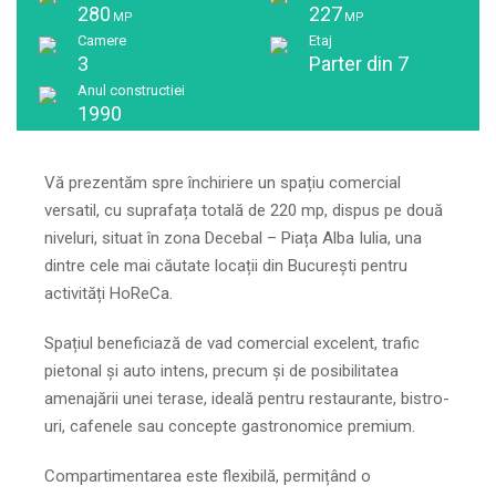
280
227
MP
MP
Camere
Etaj
3
Parter din 7
Anul constructiei
1990
Vă prezentăm spre închiriere un spațiu comercial
versatil, cu suprafața totală de 220 mp, dispus pe două
niveluri, situat în zona Decebal – Piața Alba Iulia, una
dintre cele mai căutate locații din București pentru
activități HoReCa.
Spațiul beneficiază de vad comercial excelent, trafic
pietonal și auto intens, precum și de posibilitatea
amenajării unei terase, ideală pentru restaurante, bistro-
uri, cafenele sau concepte gastronomice premium.
Compartimentarea este flexibilă, permițând o