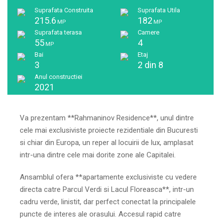
Suprafata Construita
Suprafata Utila
215.6
182
MP
MP
Suprafata terasa
Camere
55
4
MP
Bai
Etaj
3
2 din 8
Anul constructiei
2021
Va prezentam **Rahmaninov Residence**, unul dintre
cele mai exclusiviste proiecte rezidentiale din Bucuresti
si chiar din Europa, un reper al locuirii de lux, amplasat
intr-una dintre cele mai dorite zone ale Capitalei.
Ansamblul ofera **apartamente exclusiviste cu vedere
directa catre Parcul Verdi si Lacul Floreasca**, intr-un
cadru verde, linistit, dar perfect conectat la principalele
puncte de interes ale orasului. Accesul rapid catre