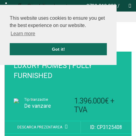
office@imobiliare-herastrau.ro
0732 010 000
/
vezi pe harta
This website uses cookies to ensure you get
the best experience on our website.
Learn more
Got it!
Adauga la favorite
LUXURY HOMES | FULLY
FURNISHED
1.396.000€ +
Tip tranzactie
De vanzare
TVA
ID: CP3125408
DESCARCA PREZENTAREA