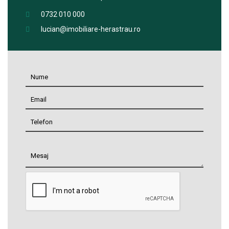
0732 010 000
lucian@imobiliare-herastrau.ro