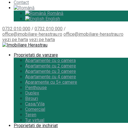
Contact
Română
English
0732 010 000
/
0732 010 000
/
office@imobiliare-herastrau.ro
office@imobiliare-herastrau.ro
vezi pe harta
vezi pe harta
Proprietati de vanzare
Apartamente cu o camera
Apartamente cu 2 camere
Apartamente cu 3 camere
Apartamente cu 4 camere
Aparamente cu 5+ camere
Penthouse
Duplex
Birouri
Casa/Vila
Comercial
Teren
Tur virtual
Proprietati de inchiriat