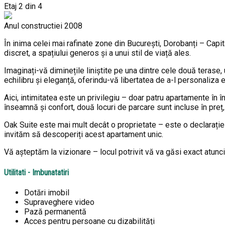
Etaj
2 din 4
Anul constructiei
2008
În inima celei mai rafinate zone din București, Dorobanți – Capit
discret, a spațiului generos și a unui stil de viață ales.
Imaginați-vă diminețile liniștite pe una dintre cele două terase,
echilibru și eleganță, oferindu-vă libertatea de a-l personaliza 
Aici, intimitatea este un privilegiu – doar patru apartamente în în
înseamnă și confort, două locuri de parcare sunt incluse în preț,
Oak Suite este mai mult decât o proprietate – este o declarație 
invităm să descoperiți acest apartament unic.
Vă așteptăm la vizionare – locul potrivit vă va găsi exact atunci
Utilitati - Imbunatatiri
Dotări imobil
Supraveghere video
Pază permanentă
Acces pentru persoane cu dizabilități