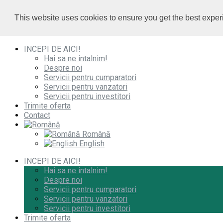
0732 010 000
/
0732 010 000
/
This website uses cookies to ensure you get the best expe
office@imobiliare-herastrau.ro
office@imobiliare-herastrau.ro
vezi pe harta
vezi pe harta
INCEPI DE AICI!
Hai sa ne intalnim!
Despre noi
Servicii pentru cumparatori
Servicii pentru vanzatori
Servicii pentru investitori
Trimite oferta
Contact
Română
English
INCEPI DE AICI!
Hai sa ne intalnim!
Despre noi
Servicii pentru cumparatori
Servicii pentru vanzatori
Servicii pentru investitori
Trimite oferta