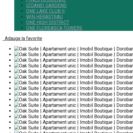
ICOANEI GARDENS
ONE LAKE CLUB II
WIN HERASTRAU
ONE HIGH DISTRICT
ONE FLOREASCA TOWERS
Adauga la favorite