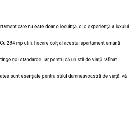
rtament care nu este doar o locuință, ci o experiență a luxului
. Cu 284 mp utili, fiecare colț al acestui apartament emană
tinge noi standarde. Iar pentru că un stil de viață rafinat
tatea sunt esențiale pentru stilul dumneavoastră de viață, vă