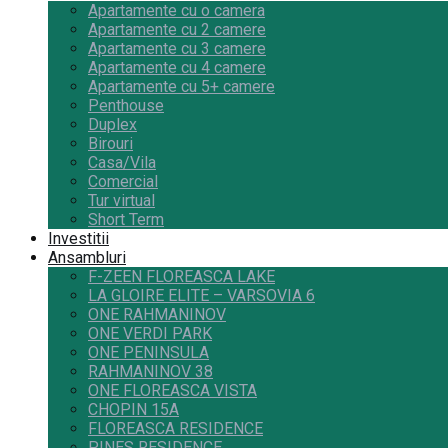
Apartamente cu o camera
Apartamente cu 2 camere
Apartamente cu 3 camere
Apartamente cu 4 camere
Apartamente cu 5+ camere
Penthouse
Duplex
Birouri
Casa/Vila
Comercial
Tur virtual
Short Term
Investitii
Ansambluri
F-ZEEN FLOREASCA LAKE
LA GLOIRE ELITE – VARSOVIA 6
ONE RAHMANINOV
ONE VERDI PARK
ONE PENINSULA
RAHMANINOV 38
ONE FLOREASCA VISTA
CHOPIN 15A
FLOREASCA RESIDENCE
PINES RESIDENCE