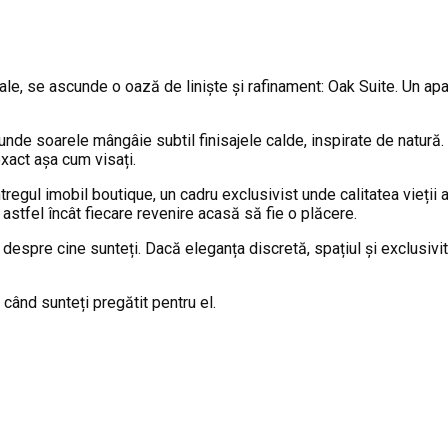
ale, se ascunde o oază de liniște și rafinament: Oak Suite. Un apa
 unde soarele mângâie subtil finisajele calde, inspirate de natură
exact așa cum visați.
tregul imobil boutique, un cadru exclusivist unde calitatea vieții a
 astfel încât fiecare revenire acasă să fie o plăcere.
despre cine sunteți. Dacă eleganța discretă, spațiul și exclusivi
 când sunteți pregătit pentru el.