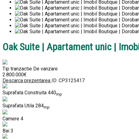
Oak Suite | Apartament unic | Imobi
Tip tranzactie
De vanzare
2.800.000€
Descarca prezentarea
ID: CP3125417
Suprafata Construita
440
mp
Suprafata Utila
284
mp
Camere
4
Bai
3