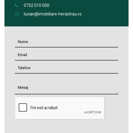
0732 010 000
lucian@imobiliare-herastrau.ro