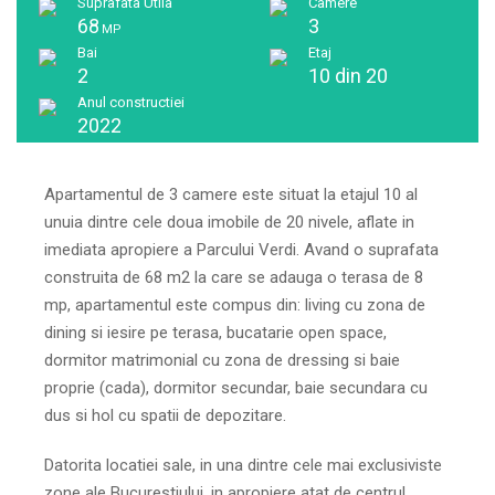
Suprafata Utila
Camere
68
3
MP
Bai
Etaj
2
10 din 20
Anul constructiei
2022
Apartamentul de 3 camere este situat la etajul 10 al
unuia dintre cele doua imobile de 20 nivele, aflate in
imediata apropiere a Parcului Verdi. Avand o suprafata
construita de 68 m2 la care se adauga o terasa de 8
mp, apartamentul este compus din: living cu zona de
dining si iesire pe terasa, bucatarie open space,
dormitor matrimonial cu zona de dressing si baie
proprie (cada), dormitor secundar, baie secundara cu
dus si hol cu spatii de depozitare.
Datorita locatiei sale, in una dintre cele mai exclusiviste
zone ale Bucurestiului, in apropiere atat de centrul