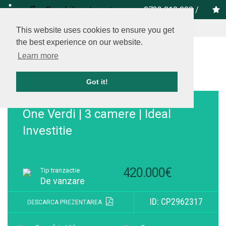
office@imobiliare-herastrau.ro
0732 010 000
/
vezi pe harta
This website uses cookies to ensure you get
the best experience on our website.
Learn more
Got it!
Adauga la favorite
One Verdi | 3 camere | Ideal
Investitie
420.000€
Tip tranzactie
De vanzare
ID: CP2962317
DESCARCA PREZENTAREA