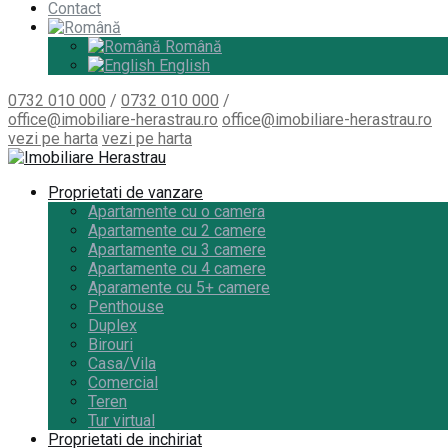
Contact
Română
English
0732 010 000
/
0732 010 000
/
office@imobiliare-herastrau.ro
office@imobiliare-herastrau.ro
vezi pe harta
vezi pe harta
Proprietati de vanzare
Apartamente cu o camera
Apartamente cu 2 camere
Apartamente cu 3 camere
Apartamente cu 4 camere
Aparamente cu 5+ camere
Penthouse
Duplex
Birouri
Casa/Vila
Comercial
Teren
Tur virtual
Proprietati de inchiriat