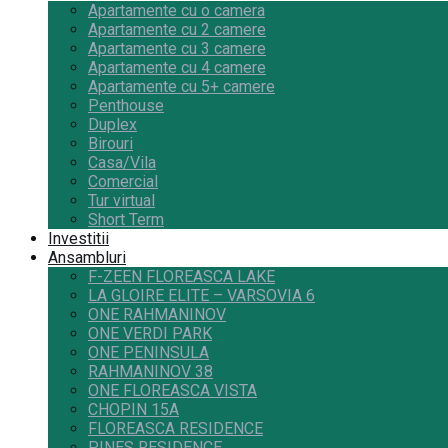
Apartamente cu o camera
Apartamente cu 2 camere
Apartamente cu 3 camere
Apartamente cu 4 camere
Apartamente cu 5+ camere
Penthouse
Duplex
Birouri
Casa/Vila
Comercial
Tur virtual
Short Term
Investitii
Ansambluri
F-ZEEN FLOREASCA LAKE
LA GLOIRE ELITE – VARSOVIA 6
ONE RAHMANINOV
ONE VERDI PARK
ONE PENINSULA
RAHMANINOV 38
ONE FLOREASCA VISTA
CHOPIN 15A
FLOREASCA RESIDENCE
PINES RESIDENCE