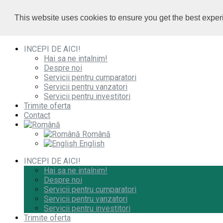
0732 010 000
/
0732 010 000
/
This website uses cookies to ensure you get the best expe
office@imobiliare-herastrau.ro
office@imobiliare-herastrau.ro
vezi pe harta
vezi pe harta
INCEPI DE AICI!
Hai sa ne intalnim!
Despre noi
Servicii pentru cumparatori
Servicii pentru vanzatori
Servicii pentru investitori
Trimite oferta
Contact
Română
English
INCEPI DE AICI!
Hai sa ne intalnim!
Despre noi
Servicii pentru cumparatori
Servicii pentru vanzatori
Servicii pentru investitori
Trimite oferta