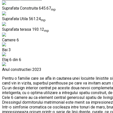
Suprafata Construita
645.67
mp
Suprafata Utila
561.24
mp
Suprafata terasa
193.12
mp
Camere
6
Bai
3
Etaj
6 din 6
Anul constructiei
2023
Pentru o familie care se afla in cautarea unei locuinte linistite
cand vin in vizita, superbul penthouse pe care va invitam acum sa
Cu un design interior centrat pe aceste doua nevoi complemetare
inteligenta, cu o optima utilizare a intregului spatiu construit, 
Cele 6 camere au ca element central generosul spatiu de living&
Dressingul dormitorului matrimonial este menit sa impresioneze a
Intr-o simfonie cromatica ce oscileaza intre tonuri de maro, bru
impresioneaza oricum printr-o serie de linii drepte, curate, ce 