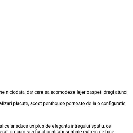
arme niciodata, dar care sa acomodeze lejer oaspeti dragi atunci
lizari placute, acest penthouse porneste de la o configuratie
lice ar aduce un plus de eleganta intregului spatiu, ce
rat, precum si a functionalitatii spatiale extrem de bine