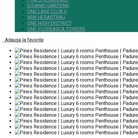
ICOANEI GARDENS
ONE LAKE CLUB II
WIN HERASTRAU
ONE HIGH DISTRICT
ONE FLOREASCA TOWERS
Adauga la favorite