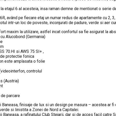
 la etajul 6 al acesteia, insa raman demne de mentionat o serie de 
, având pe fiecare etaj un numar redus de apartamente cu 2, 3, 4, 
tul intr-un loc de poveste, inconjurati de padure, verde si aer cur
ort maxim la utilizare, astfel incat confortul sa fie asigurat la abso
e cu Alucobond (Germania)
ce
35m
SS 70.HI si AWS 75 SI+ ,
 de protectie fonica
on este amplasata o folie
ideointerfon, controlul
ns (Austria)
ht
i de parcare
 Baneasa, finisaje de lux si un design pe masura – acestea ar fi d
erde si linistita a Zonei de Nord a Capitalei.
 Baneasa, a rafinatului Club Stejarii, dar si de acces facil catre