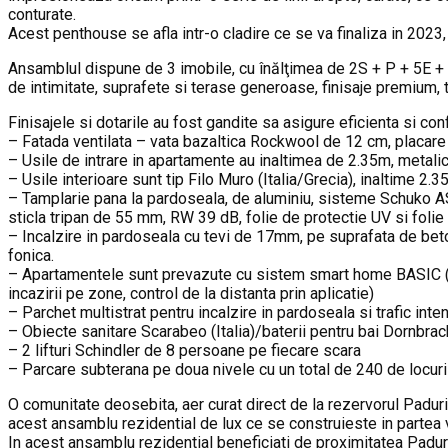
conturate.
Acest penthouse se afla intr-o cladire ce se va finaliza in 2023,
Ansamblul dispune de 3 imobile, cu înălţimea de 2S + P + 5E + 6R
de intimitate, suprafete si terase generoase, finisaje premium, to
Finisajele si dotarile au fost gandite sa asigure eficienta si conf
– Fatada ventilata – vata bazaltica Rockwool de 12 cm, placar
– Usile de intrare in apartamente au inaltimea de 2.35m, metali
– Usile interioare sunt tip Filo Muro (Italia/Grecia), inaltime 2.
– Tamplarie pana la pardoseala, de aluminiu, sisteme Schuko A
sticla tripan de 55 mm, RW 39 dB, folie de protectie UV si folie
– Incalzire in pardoseala cu tevi de 17mm, pe suprafata de bet
fonica.
– Apartamentele sunt prevazute cu sistem smart home BASIC (v
incazirii pe zone, control de la distanta prin aplicatie)
– Parchet multistrat pentru incalzire in pardoseala si trafic inte
– Obiecte sanitare Scarabeo (Italia)/baterii pentru bai Dornbrac
– 2 lifturi Schindler de 8 persoane pe fiecare scara
– Parcare subterana pe doua nivele cu un total de 240 de locur
O comunitate deosebita, aer curat direct de la rezervorul Padurii
acest ansamblu rezidential de lux ce se construieste in partea v
In acest ansamblu rezidential beneficiati de proximitatea Padurii