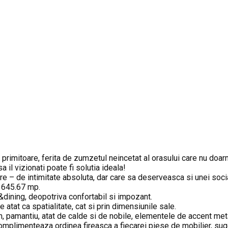
 si primitoare, ferita de zumzetul neincetat al orasului care nu do
 il vizionati poate fi solutia ideala!
 – de intimitate absoluta, dar care sa deserveasca si unei socia
de 645.67 mp.
dining, deopotriva confortabil si impozant.
tat ca spatialitate, cat si prin dimensiunile sale.
n, pamantiu, atat de calde si de nobile, elementele de accent meta
complimenteaza ordinea fireasca a fiecarei piese de mobilier, suge