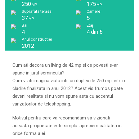
250
175
MP
MP
Suprafata terasa
Camere
37
5
MP
Bai
Etaj
4
4 din 6
Anul constructiei
2012
Cum ati decora un living de 42 mp si ce povesti s-ar
spune in jurul semineului?
Cum v-ati imagina viata intr-un duplex de 250 mp, intr-o
cladire finalizata in anul 2012? Acest vis frumos poate
deveni realitate si nu vom spune asta cu accentul
vanzatorilor de teleshopping.
Motivul pentru care va recomandam sa vizionati
aceasta proprietate este simplu: apreciem calitatea in
orice forma a ei.