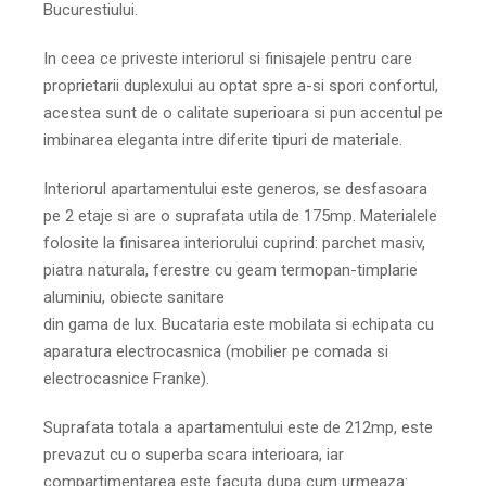
Bucurestiului.
In ceea ce priveste interiorul si finisajele pentru care
proprietarii duplexului au optat spre a-si spori confortul,
acestea sunt de o calitate superioara si pun accentul pe
imbinarea eleganta intre diferite tipuri de materiale.
Interiorul apartamentului este generos, se desfasoara
pe 2 etaje si are o suprafata utila de 175mp. Materialele
folosite la finisarea interiorului cuprind: parchet masiv,
piatra naturala, ferestre cu geam termopan-timplarie
aluminiu, obiecte sanitare
din gama de lux. Bucataria este mobilata si echipata cu
aparatura electrocasnica (mobilier pe comada si
electrocasnice Franke).
Suprafata totala a apartamentului este de 212mp, este
prevazut cu o superba scara interioara, iar
compartimentarea este facuta dupa cum urmeaza: