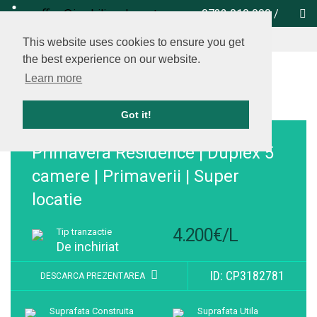
office@imobiliare-herastrau.ro
0732 010 000
/
vezi pe harta
This website uses cookies to ensure you get
the best experience on our website.
Learn more
Got it!
Adauga la favorite
Primavera Residence | Duplex 5
camere | Primaverii | Super
locatie
4.200€/L
Tip tranzactie
De inchiriat
ID: CP3182781
DESCARCA PREZENTAREA
Suprafata Construita
Suprafata Utila