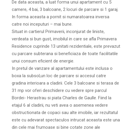
De data aceasta, a luat forma unui apartament cu 5
camere, 4 bai, 3 balcoane, 2 locuri de parcare si 1 garaj.
In forma aceasta a pornit si numaratoarea inversa
catre noi inceputuri – mai bune.
Situat in cartierul Primaverii, inconjurat de liniste,
verdeata si bun gust, imobilul in care se afla Primavera
Residence cuprinde 13 unitati rezidentiale, este prevazut
cu parcare subterana si beneficiaza de toate facilitatile
unui consum eficient de energie.
In pretul de vanzare al apartamentului este inclusa o
boxa la subsol,un loc de parcare si accesul catre
gradina interioara a cladirii. Cele 3 balcoane si terasa de
31 mp vor oferi deschidere cu vedere spre parcul
Bordei- Herastrau si piata Charles de Gaulle. Fiind la
etajul 6 al cladirii, nu veti avea o asemenea vedere
obstructionata de copaci sau alte imobile, iar rezultatul
este cu adevarat spectaculos intrucat aceasta este una
din cele mai frumoase si bine cotate zone ale