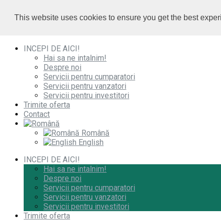
0732 010 000
/
0732 010 000
/
This website uses cookies to ensure you get the best expe
office@imobiliare-herastrau.ro
office@imobiliare-herastrau.ro
vezi pe harta
vezi pe harta
INCEPI DE AICI!
Hai sa ne intalnim!
Despre noi
Servicii pentru cumparatori
Servicii pentru vanzatori
Servicii pentru investitori
Trimite oferta
Contact
Română
English
INCEPI DE AICI!
Hai sa ne intalnim!
Despre noi
Servicii pentru cumparatori
Servicii pentru vanzatori
Servicii pentru investitori
Trimite oferta