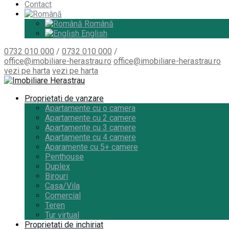
Contact
Română
English
0732 010 000
/
0732 010 000
/
office@imobiliare-herastrau.ro
office@imobiliare-herastrau.ro
vezi pe harta
vezi pe harta
Proprietati de vanzare
Apartamente cu o camera
Apartamente cu 2 camere
Apartamente cu 3 camere
Apartamente cu 4 camere
Aparamente cu 5+ camere
Penthouse
Duplex
Birouri
Casa/Vila
Comercial
Teren
Tur virtual
Proprietati de inchiriat