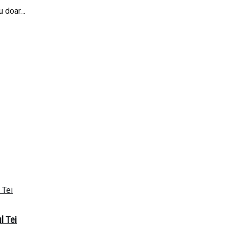
cu doar…
l Tei