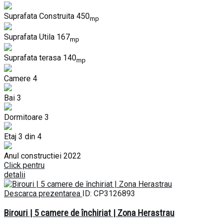
Suprafata Construita
450
mp
Suprafata Utila
167
mp
Suprafata terasa
140
mp
Camere
4
Bai
3
Dormitoare
3
Etaj
3 din 4
Anul constructiei
2022
Click pentru
detalii
Descarca prezentarea
ID: CP3126893
Birouri | 5 camere de închiriat | Zona Herastrau