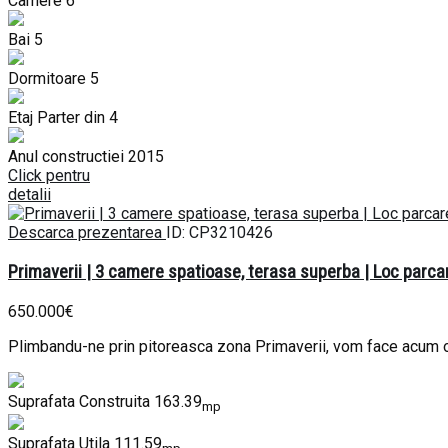
Camere
6
Bai
5
Dormitoare
5
Etaj
Parter din 4
Anul constructiei
2015
Click pentru
detalii
Descarca prezentarea
ID: CP3210426
Primaverii | 3 camere spatioase, terasa superba | Loc parca
650.000€
Plimbandu-ne prin pitoreasca zona Primaverii, vom face acum o 
Suprafata Construita
163.39
mp
Suprafata Utila
111.59