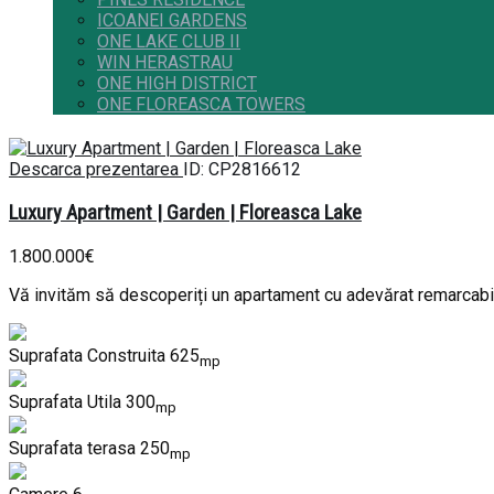
ICOANEI GARDENS
ONE LAKE CLUB II
WIN HERASTRAU
ONE HIGH DISTRICT
ONE FLOREASCA TOWERS
Descarca prezentarea
ID: CP2816612
Luxury Apartment | Garden | Floreasca Lake
1.800.000€
Vă invităm să descoperiți un apartament cu adevărat remarcabil, 
Suprafata Construita
625
mp
Suprafata Utila
300
mp
Suprafata terasa
250
mp