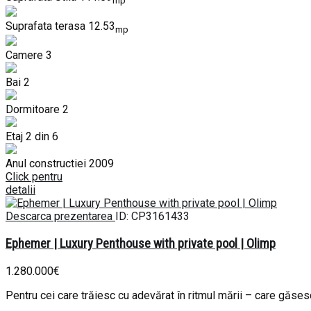
mp
Suprafata terasa
12.53
mp
Camere
3
Bai
2
Dormitoare
2
Etaj
2 din 6
Anul constructiei
2009
Click pentru
detalii
Descarca prezentarea
ID: CP3161433
Ephemer | Luxury Penthouse with private pool | Olimp
1.280.000€
Pentru cei care trăiesc cu adevărat în ritmul mării – care găse