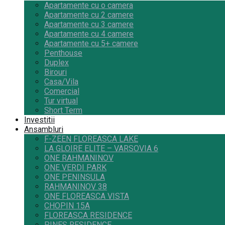
Apartamente cu o camera
Apartamente cu 2 camere
Apartamente cu 3 camere
Apartamente cu 4 camere
Apartamente cu 5+ camere
Penthouse
Duplex
Birouri
Casa/Vila
Comercial
Tur virtual
Short Term
Investitii
Ansambluri
F-ZEEN FLOREASCA LAKE
LA GLOIRE ELITE – VARSOVIA 6
ONE RAHMANINOV
ONE VERDI PARK
ONE PENINSULA
RAHMANINOV 38
ONE FLOREASCA VISTA
CHOPIN 15A
FLOREASCA RESIDENCE
PINES RESIDENCE