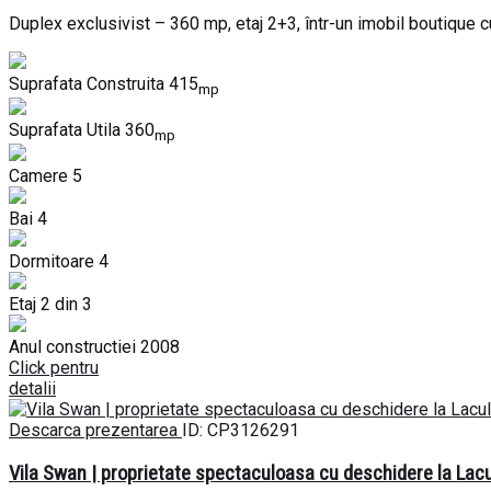
Duplex exclusivist – 360 mp, etaj 2+3, într-un imobil boutique 
Suprafata Construita
415
mp
Suprafata Utila
360
mp
Camere
5
Bai
4
Dormitoare
4
Etaj
2 din 3
Anul constructiei
2008
Click pentru
detalii
Descarca prezentarea
ID: CP3126291
Vila Swan | proprietate spectaculoasa cu deschidere la Lacu